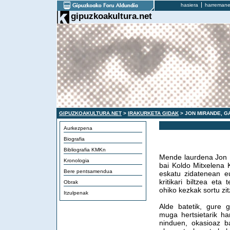
hasiera
harremane
gipuzkoakultura.net
GIPUZKOAKULTURA.NET
>
IRAKURKETA GIDAK
> JON MIRANDE, G
Aurkezpena
Biografia
Bibliografia KMKn
Mende laurdena Jon M
Kronologia
bai Koldo Mitxelena 
Bere pentsamendua
eskatu zidatenean eu
kritikari biltzea et
Obrak
ohiko kezkak sortu zit
Itzulpenak
Alde batetik, gure 
muga hertsietarik h
ninduen, okasioaz b