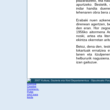
plazaratzeko, eta hala
apurtzeko. Bestetik,
indar handia duene
lehenaren obra bera 
Erabaki nuen azkene
direnean agertzen, b
den eran. Hor zegoe
1956ko aitormena An
noski, artea eta lit
ekintza okerretan ari
Betoz, dena den, test
lokartuak ernatzea e
lanen eta itzulpene
helbururik nagusiena
izan gaituzue.
2007 Kultura, Gazteria eta Kirol Departamentua - Gipuzkoako For